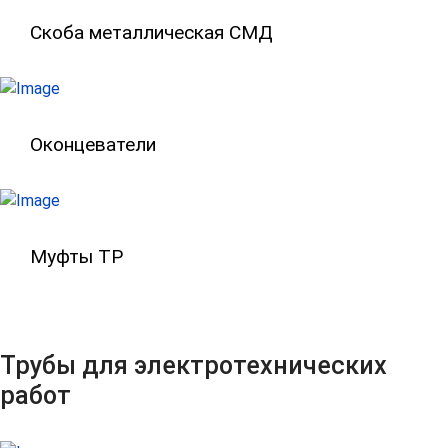
Скоба металлическая СМД
Скоба металлическая СМД
Защитные оконцеватели (втулки / кон
Оконцеватели
Муфты ТР
Муфты ТР
Трубы для электротехнических
работ