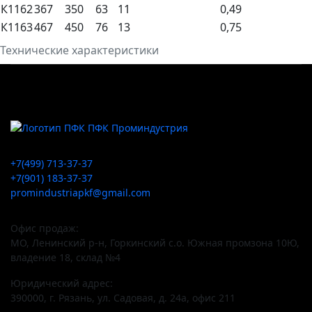
К1162
367
350
63
11
0,49
К1163
467
450
76
13
0,75
Технические характеристики
+7(499) 713-37-37
+7(901) 183-37-37
promindustriapkf@gmail.com
Офис продаж:
МО, Ленинский р-н, Горкинский с.о. Южная промзона 10Ю,
владение 18, склад №4
Юридический адрес:
390000, г. Рязань, ул. Садовая, д. 24а, офис 211