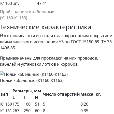
К1163
шт.
47,41
Прайс на полки кабельные
(К1160-К1163)
Технические характеристики
Изготавливаются из стали с лакокрасочным покрытием
климатического исполнения УЗ по ГОСТ 15150-69. ТУ 36-
1496-85.
Предназначены для прокладки на них проводов,
кабелей и установки лотков и коробов.
Полки кабельные (К1160-К1163)
Размеры, мм.
Тип
Число отверстий
Масса, кг.
L
l
Н
К1160
175
160
51
5
0,20
К1161
267
250
60
8
0,35