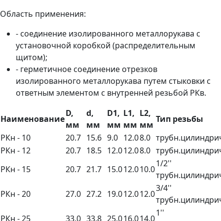
Область применения:
- соединение изолированного металлорукава с
установочной коробкой (распределительным
щитом);
- герметичное соединение отрезков
изолированного металлорукава путем стыковки с
ответным элементом с внутренней резьбой РКв.
D,
d,
D1,
L1,
L2,
Наименование
Тип резьбы
мм
мм
мм
мм
мм
РКн - 10
20.7
15.6
9.0
12.0
8.0
трубн.цилиндри
РКн - 12
20.7
18.5
12.0
12.0
8.0
трубн.цилиндри
1/2''
РКн - 15
20.7
21.7
15.0
12.0
10.0
трубн.цилиндри
3/4''
РКн - 20
27.0
27.2
19.0
12.0
12.0
трубн.цилиндри
1''
РКн - 25
33.0
33.8
25.0
16.0
14.0