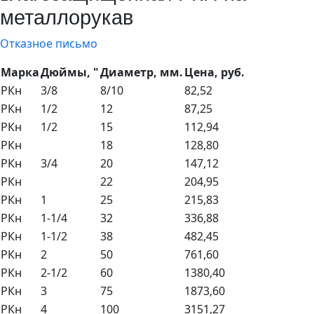
металлорукав
Отказное письмо
Марка
Дюймы, "
Диаметр, мм.
Цена, руб.
РКн
3/8
8/10
82,52
РКн
1/2
12
87,25
РКн
1/2
15
112,94
РКн
18
128,80
РКн
3/4
20
147,12
РКн
22
204,95
РКн
1
25
215,83
РКн
1-1/4
32
336,88
РКн
1-1/2
38
482,45
РКн
2
50
761,60
РКн
2-1/2
60
1380,40
РКн
3
75
1873,60
РКн
4
100
3151,27