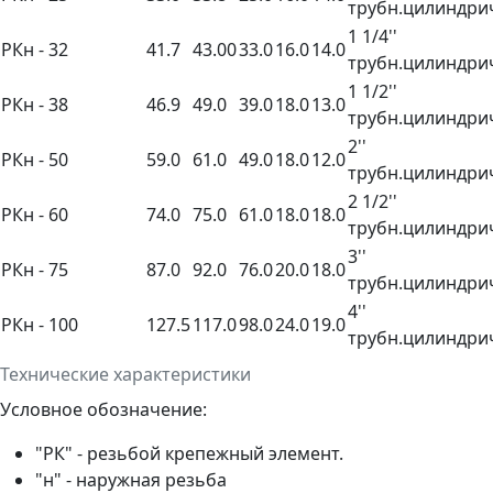
трубн.цилиндри
1 1/4''
РКн - 32
41.7
43.00
33.0
16.0
14.0
трубн.цилиндри
1 1/2''
РКн - 38
46.9
49.0
39.0
18.0
13.0
трубн.цилиндри
2''
РКн - 50
59.0
61.0
49.0
18.0
12.0
трубн.цилиндри
2 1/2''
РКн - 60
74.0
75.0
61.0
18.0
18.0
трубн.цилиндри
3''
РКн - 75
87.0
92.0
76.0
20.0
18.0
трубн.цилиндри
4''
РКн - 100
127.5
117.0
98.0
24.0
19.0
трубн.цилиндри
Технические характеристики
Условное обозначение:
"РК" - резьбой крепежный элемент.
"н" - наружная резьба